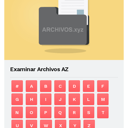
Examinar Archivos AZ
#
A
B
C
D
E
F
G
H
I
J
K
L
M
N
O
P
Q
R
S
T
U
V
W
X
Y
Z