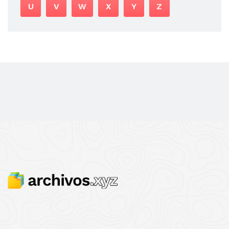
U
V
W
X
Y
Z