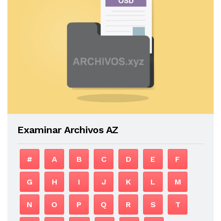
Examinar Archivos AZ
#
A
B
C
D
E
F
G
H
I
J
K
L
M
N
O
P
Q
R
S
T