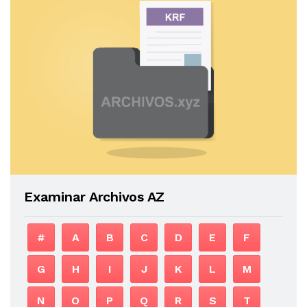
Examinar Archivos AZ
#
A
B
C
D
E
F
G
H
I
J
K
L
M
N
O
P
Q
R
S
T