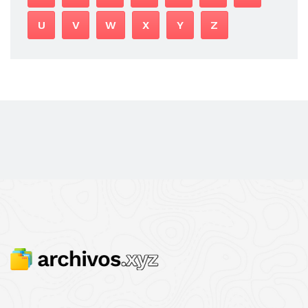
U
V
W
X
Y
Z