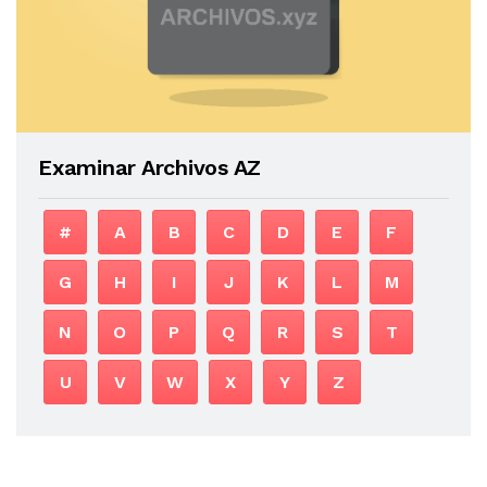
Examinar Archivos AZ
#
A
B
C
D
E
F
G
H
I
J
K
L
M
N
O
P
Q
R
S
T
U
V
W
X
Y
Z