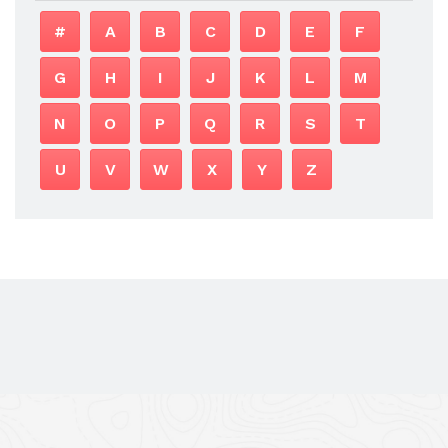
#
A
B
C
D
E
F
G
H
I
J
K
L
M
N
O
P
Q
R
S
T
U
V
W
X
Y
Z