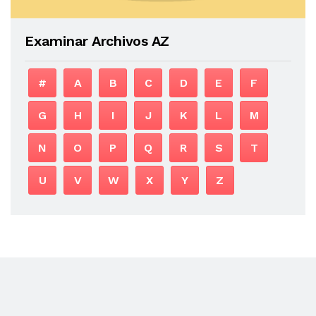
Examinar Archivos AZ
#
A
B
C
D
E
F
G
H
I
J
K
L
M
N
O
P
Q
R
S
T
U
V
W
X
Y
Z