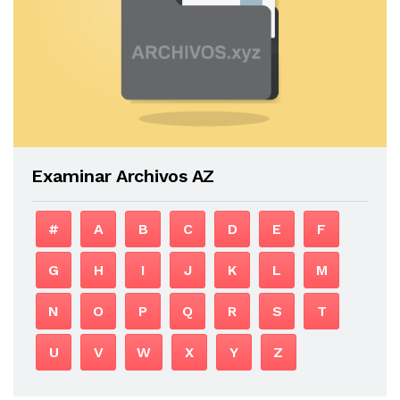
Examinar Archivos AZ
#
A
B
C
D
E
F
G
H
I
J
K
L
M
N
O
P
Q
R
S
T
U
V
W
X
Y
Z