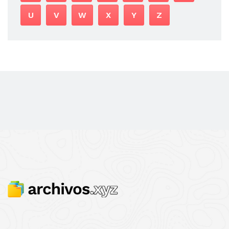
U
V
W
X
Y
Z