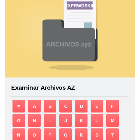
Examinar Archivos AZ
#
A
B
C
D
E
F
G
H
I
J
K
L
M
N
O
P
Q
R
S
T