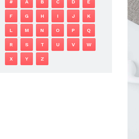
#
A
B
C
D
E
F
G
H
I
J
K
L
M
N
O
P
Q
R
S
T
U
V
W
X
Y
Z