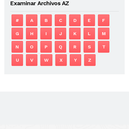
Examinar Archivos AZ
#
A
B
C
D
E
F
G
H
I
J
K
L
M
N
O
P
Q
R
S
T
U
V
W
X
Y
Z