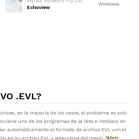
Myriax Software Pty Ltd.
Windows
Echoview
VO .EVL?
tonces, en la mayoría de los casos, el problema es solo
eccione uno de los programas de la lista e instálelo en
ociar automáticamente el formato de archivo EVL con el
echo en su archivo EVL y seleccione del menú
"Abrir