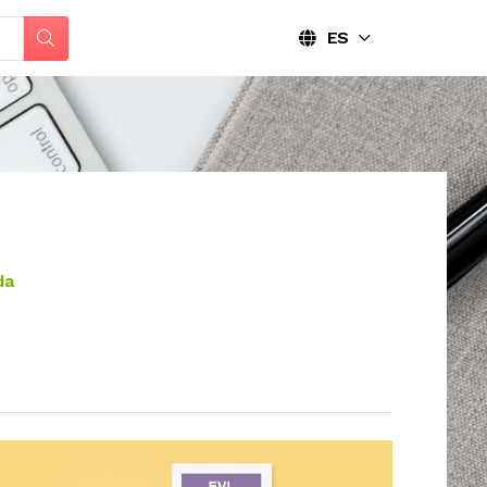
ES
da