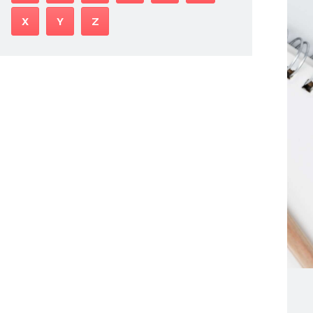
X
Y
Z