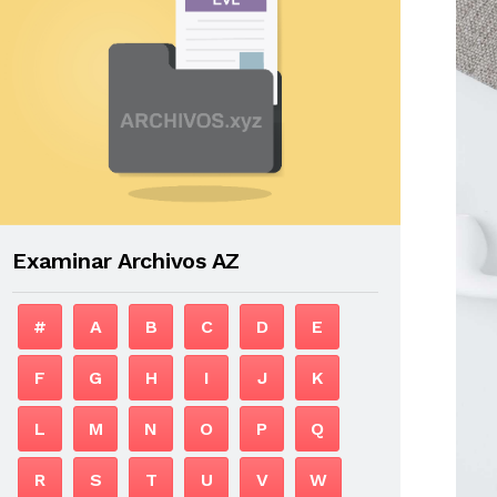
Examinar Archivos AZ
#
A
B
C
D
E
F
G
H
I
J
K
L
M
N
O
P
Q
R
S
T
U
V
W