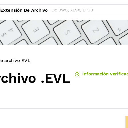
Extensión De Archivo
de archivo EVL
rchivo .EVL
Información verifica