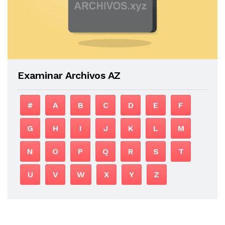
Examinar Archivos AZ
#
A
B
C
D
E
F
G
H
I
J
K
L
M
N
O
P
Q
R
S
T
U
V
W
X
Y
Z