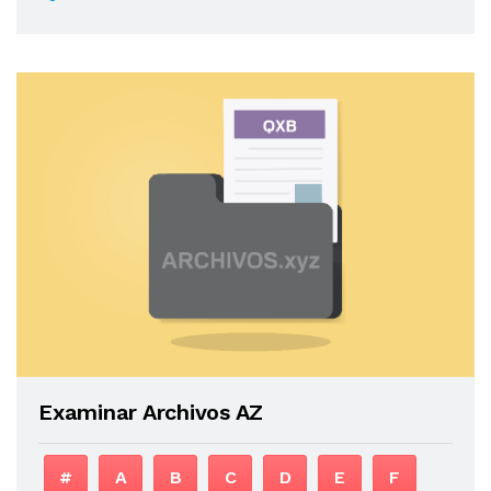
Examinar Archivos AZ
#
A
B
C
D
E
F