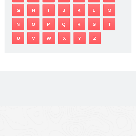
G
H
I
J
K
L
M
N
O
P
Q
R
S
T
U
V
W
X
Y
Z