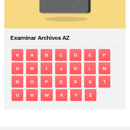
Examinar Archivos AZ
#
A
B
C
D
E
F
G
H
I
J
K
L
M
N
O
P
Q
R
S
T
U
V
W
X
Y
Z