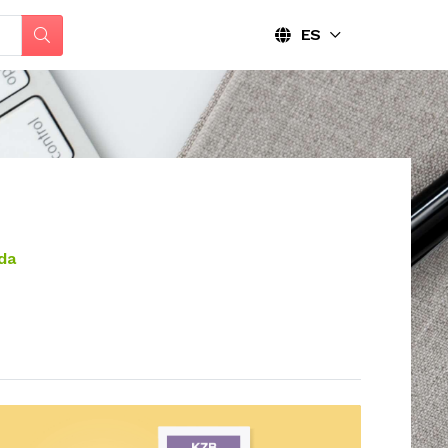
ES
da