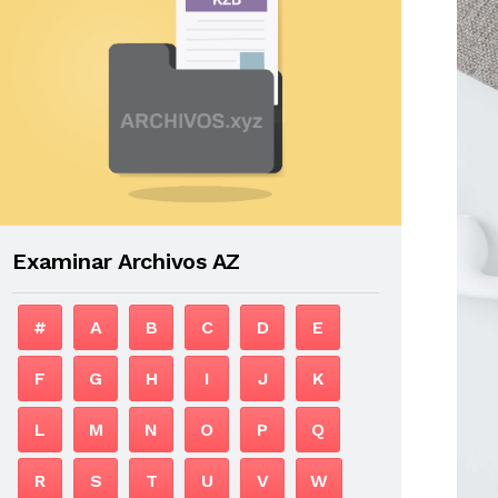
Examinar Archivos AZ
#
A
B
C
D
E
F
G
H
I
J
K
L
M
N
O
P
Q
R
S
T
U
V
W