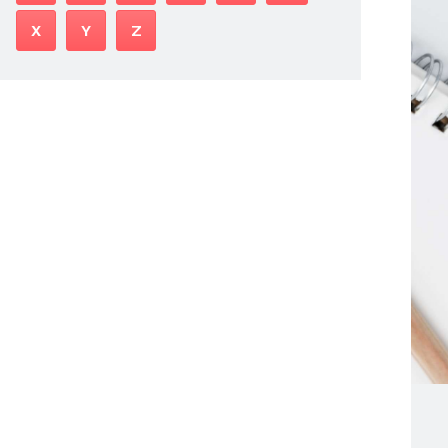
X
Y
Z