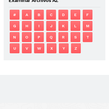
Examinar Archivos AZ
#
A
B
C
D
E
F
G
H
I
J
K
L
M
N
O
P
Q
R
S
T
U
V
W
X
Y
Z