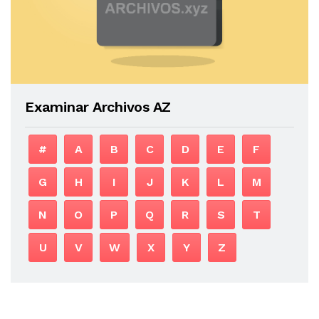
Examinar Archivos AZ
#
A
B
C
D
E
F
G
H
I
J
K
L
M
N
O
P
Q
R
S
T
U
V
W
X
Y
Z