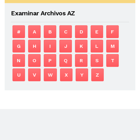
Examinar Archivos AZ
#
A
B
C
D
E
F
G
H
I
J
K
L
M
N
O
P
Q
R
S
T
U
V
W
X
Y
Z