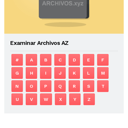
Examinar Archivos AZ
#
A
B
C
D
E
F
G
H
I
J
K
L
M
N
O
P
Q
R
S
T
U
V
W
X
Y
Z