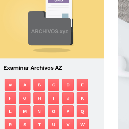
Examinar Archivos AZ
#
A
B
C
D
E
F
G
H
I
J
K
L
M
N
O
P
Q
R
S
T
U
V
W