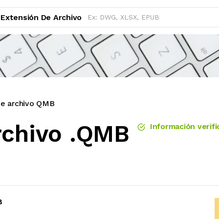
Extensión De Archivo
de archivo QMB
rchivo .QMB
Información verifi
B