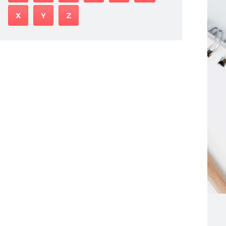
X
Y
Z