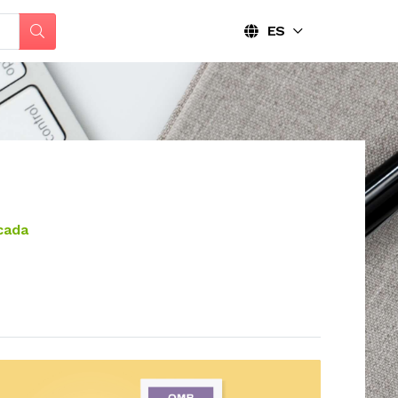
ES
cada