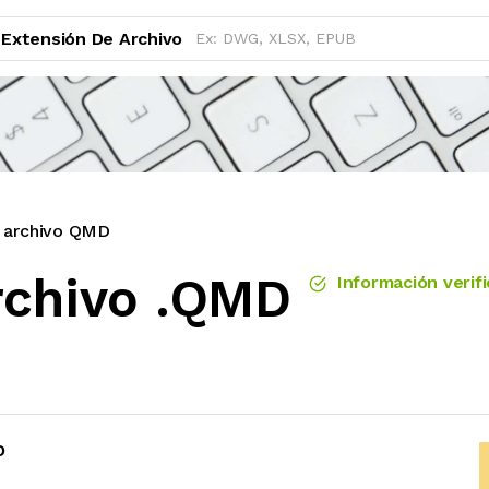
Extensión De Archivo
e archivo QMD
rchivo .QMD
Información verif
D