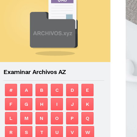
Examinar Archivos AZ
#
A
B
C
D
E
F
G
H
I
J
K
L
M
N
O
P
Q
R
S
T
U
V
W