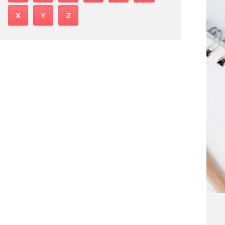
X
Y
Z