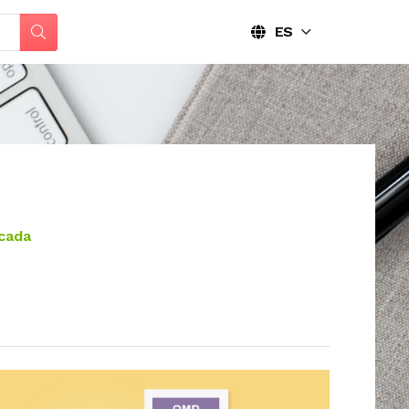
ES
icada