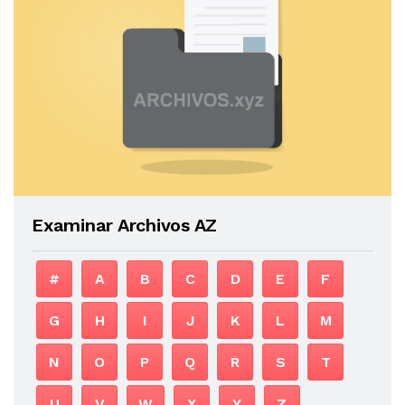
Examinar Archivos AZ
#
A
B
C
D
E
F
G
H
I
J
K
L
M
N
O
P
Q
R
S
T
U
V
W
X
Y
Z