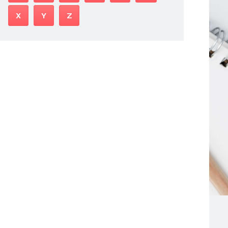
X
Y
Z