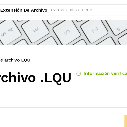
Extensión De Archivo
de archivo LQU
rchivo .LQU
Información verific
U