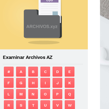
Examinar Archivos AZ
#
A
B
C
D
E
F
G
H
I
J
K
L
M
N
O
P
Q
R
S
T
U
V
W