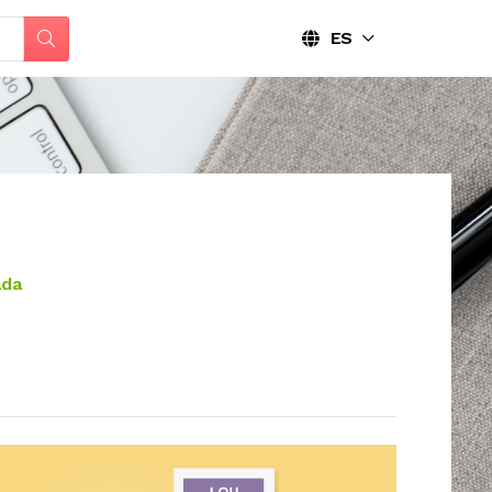
ES
ada