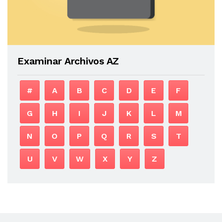
Examinar Archivos AZ
#
A
B
C
D
E
F
G
H
I
J
K
L
M
N
O
P
Q
R
S
T
U
V
W
X
Y
Z