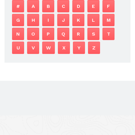
#
A
B
C
D
E
F
G
H
I
J
K
L
M
N
O
P
Q
R
S
T
U
V
W
X
Y
Z