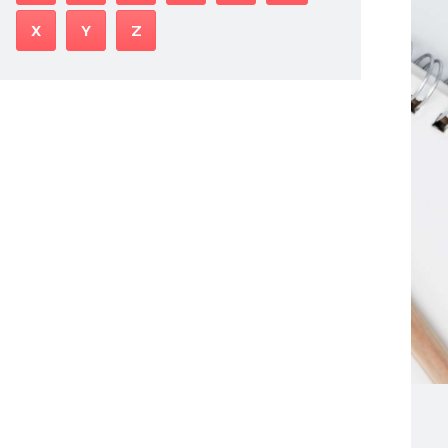
X
Y
Z