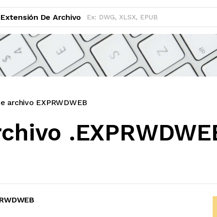
Extensión De Archivo
 de archivo EXPRWDWEB
archivo .EXPRWDWE
XPRWDWEB