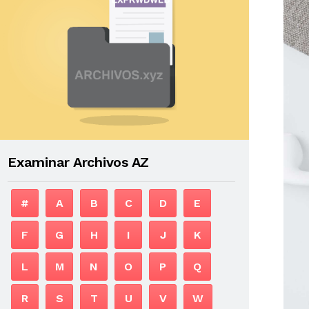
Examinar Archivos AZ
#
A
B
C
D
E
F
G
H
I
J
K
L
M
N
O
P
Q
R
S
T
U
V
W