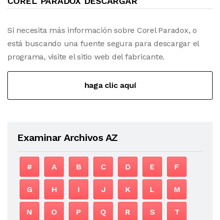
COREL PARADOX DESCARGAR
Si necesita más información sobre Corel Paradox, o
está buscando una fuente segura para descargar el
programa, visite el sitio web del fabricante.
haga clic aquí
Examinar Archivos AZ
#
A
B
C
D
E
F
G
H
I
J
K
L
M
N
O
P
Q
R
S
T