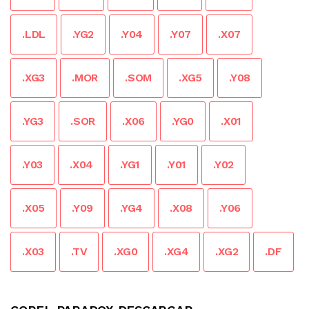
.LDL
.YG2
.Y04
.Y07
.X07
.XG3
.MOR
.SOM
.XG5
.Y08
.YG3
.SOR
.X06
.YG0
.X01
.Y03
.X04
.YG1
.Y01
.Y02
.X05
.Y09
.YG4
.X08
.Y06
.X03
.TV
.XG0
.XG4
.XG2
.DF