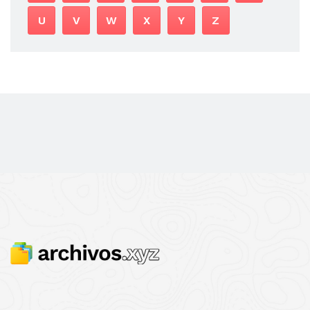
U
V
W
X
Y
Z