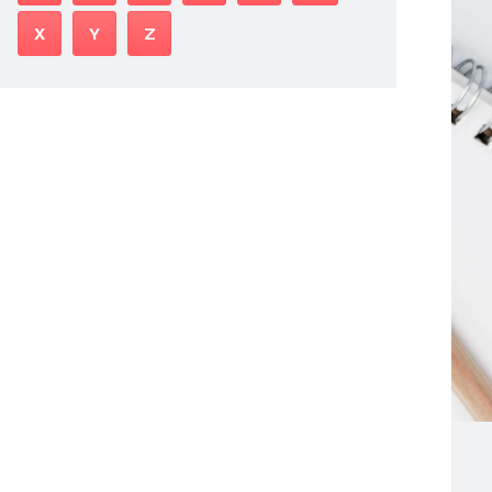
X
Y
Z