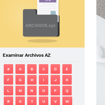
Examinar Archivos AZ
#
A
B
C
D
E
F
G
H
I
J
K
L
M
N
O
P
Q
R
S
T
U
V
W