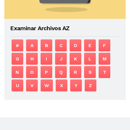
Examinar Archivos AZ
#
A
B
C
D
E
F
G
H
I
J
K
L
M
N
O
P
Q
R
S
T
U
V
W
X
Y
Z