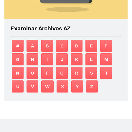
Examinar Archivos AZ
#
A
B
C
D
E
F
G
H
I
J
K
L
M
N
O
P
Q
R
S
T
U
V
W
X
Y
Z