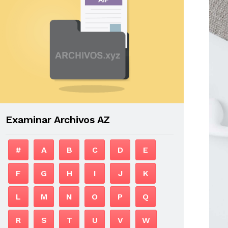
Examinar Archivos AZ
#
A
B
C
D
E
F
G
H
I
J
K
L
M
N
O
P
Q
R
S
T
U
V
W