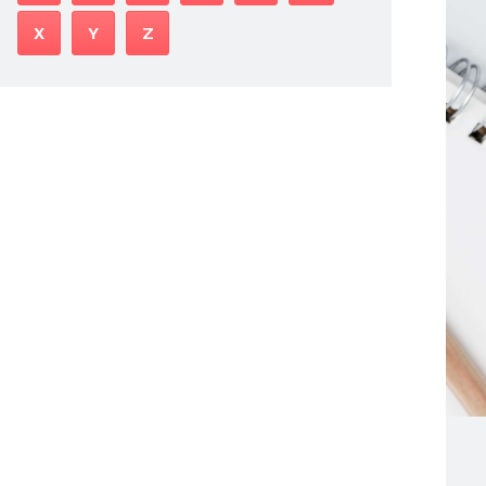
X
Y
Z