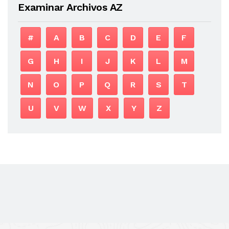
Examinar Archivos AZ
#
A
B
C
D
E
F
G
H
I
J
K
L
M
N
O
P
Q
R
S
T
U
V
W
X
Y
Z