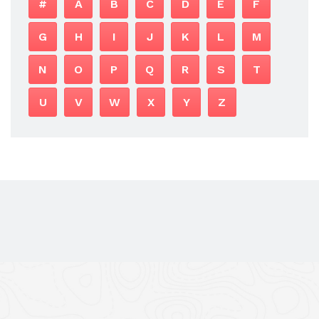
#
A
B
C
D
E
F
G
H
I
J
K
L
M
N
O
P
Q
R
S
T
U
V
W
X
Y
Z