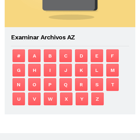
Examinar Archivos AZ
#
A
B
C
D
E
F
G
H
I
J
K
L
M
N
O
P
Q
R
S
T
U
V
W
X
Y
Z