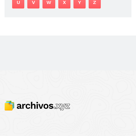
U
V
W
X
Y
Z