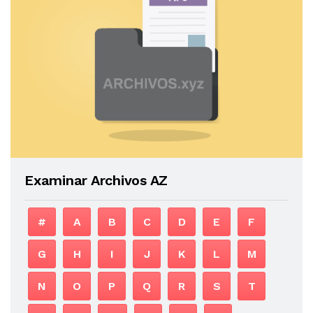
Examinar Archivos AZ
#
A
B
C
D
E
F
G
H
I
J
K
L
M
N
O
P
Q
R
S
T