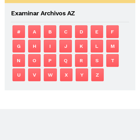
Examinar Archivos AZ
#
A
B
C
D
E
F
G
H
I
J
K
L
M
N
O
P
Q
R
S
T
U
V
W
X
Y
Z