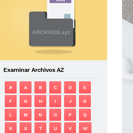
Examinar Archivos AZ
#
A
B
C
D
E
F
G
H
I
J
K
L
M
N
O
P
Q
R
S
T
U
V
W