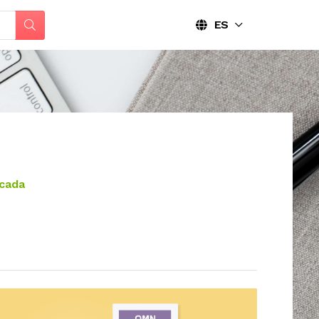
ES
icada