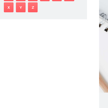
X
Y
Z