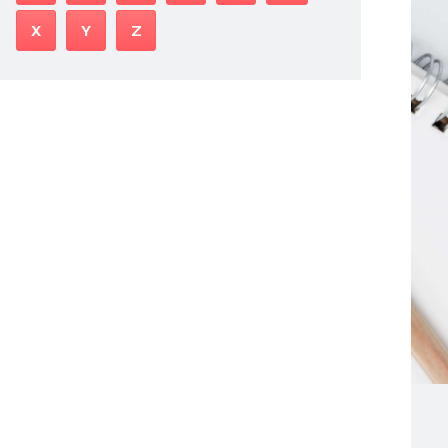
X
Y
Z