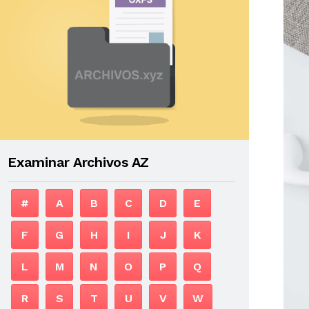
Examinar Archivos AZ
#
A
B
C
D
E
F
G
H
I
J
K
L
M
N
O
P
Q
R
S
T
U
V
W