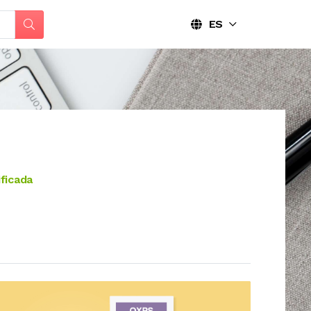
ES
ficada