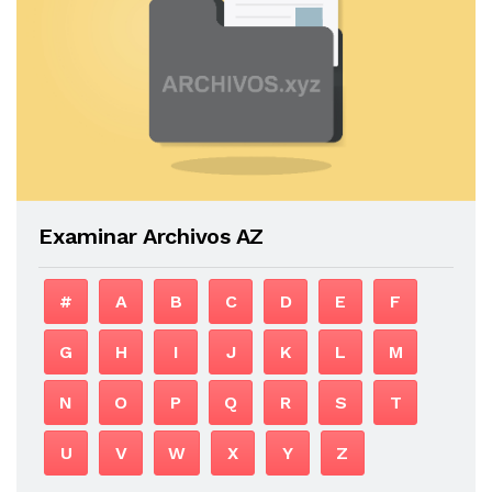
Examinar Archivos AZ
#
A
B
C
D
E
F
G
H
I
J
K
L
M
N
O
P
Q
R
S
T
U
V
W
X
Y
Z