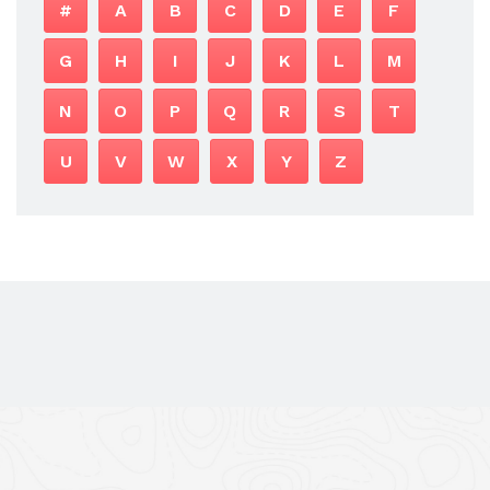
#
A
B
C
D
E
F
G
H
I
J
K
L
M
N
O
P
Q
R
S
T
U
V
W
X
Y
Z