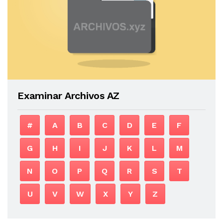
Examinar Archivos AZ
#
A
B
C
D
E
F
G
H
I
J
K
L
M
N
O
P
Q
R
S
T
U
V
W
X
Y
Z