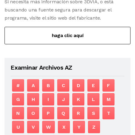
Si necesita más información sobre 3DVIA, o está
buscando una fuente segura para descargar el
programa, visite el sitio web del fabricante.
haga clic aquí
Examinar Archivos AZ
#
A
B
C
D
E
F
G
H
I
J
K
L
M
N
O
P
Q
R
S
T
U
V
W
X
Y
Z