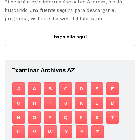
Si necesita más información sobre Asprova, o está
buscando una fuente segura para descargar el
programa, visite el sitio web del fabricante.
haga clic aquí
Examinar Archivos AZ
#
A
B
C
D
E
F
G
H
I
J
K
L
M
N
O
P
Q
R
S
T
U
V
W
X
Y
Z