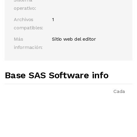
operativo:
Archivos
1
compatibles:
Más
Sitio web del editor
información:
Base SAS Software info
Cada