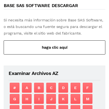
BASE SAS SOFTWARE DESCARGAR
Si necesita más información sobre Base SAS Software,
o está buscando una fuente segura para descargar el
programa, visite el sitio web del fabricante.
haga clic aquí
Examinar Archivos AZ
#
A
B
C
D
E
F
G
H
I
J
K
L
M