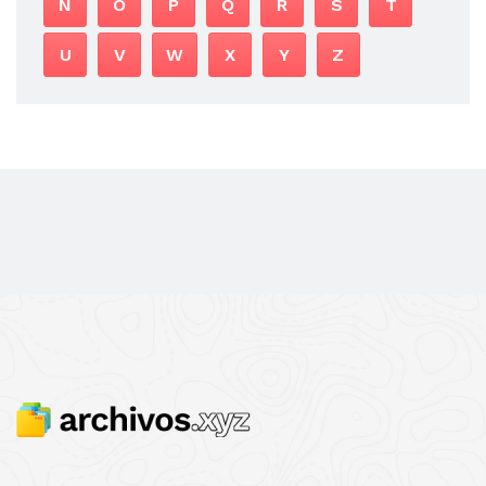
N
O
P
Q
R
S
T
U
V
W
X
Y
Z