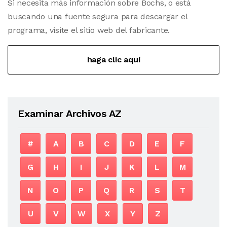
Si necesita más información sobre Bochs, o está
buscando una fuente segura para descargar el
programa, visite el sitio web del fabricante.
haga clic aquí
Examinar Archivos AZ
#
A
B
C
D
E
F
G
H
I
J
K
L
M
N
O
P
Q
R
S
T
U
V
W
X
Y
Z