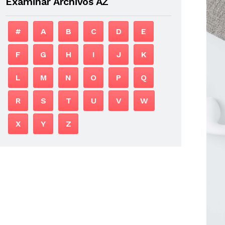
Examinar Archivos AZ
#
A
B
C
D
E
F
G
H
I
J
K
L
M
N
O
P
Q
R
S
T
U
V
W
X
Y
Z