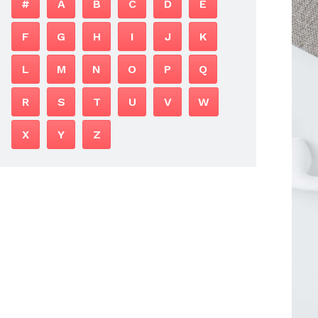
#
A
B
C
D
E
F
G
H
I
J
K
L
M
N
O
P
Q
R
S
T
U
V
W
X
Y
Z