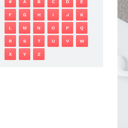
#
A
B
C
D
E
F
G
H
I
J
K
L
M
N
O
P
Q
R
S
T
U
V
W
X
Y
Z