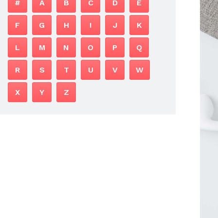
#
A
B
C
D
E
F
G
H
I
J
K
L
M
N
O
P
Q
R
S
T
U
V
W
X
Y
Z