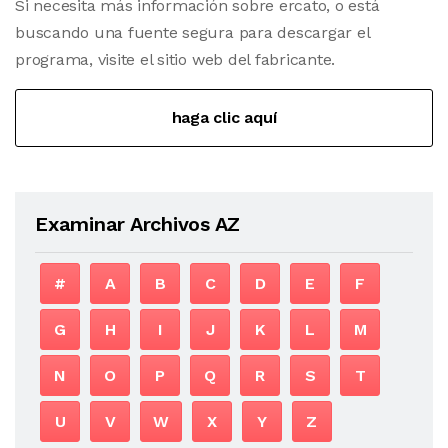
Si necesita más información sobre ercato, o está
buscando una fuente segura para descargar el
programa, visite el sitio web del fabricante.
haga clic aquí
Examinar Archivos AZ
#
A
B
C
D
E
F
G
H
I
J
K
L
M
N
O
P
Q
R
S
T
U
V
W
X
Y
Z